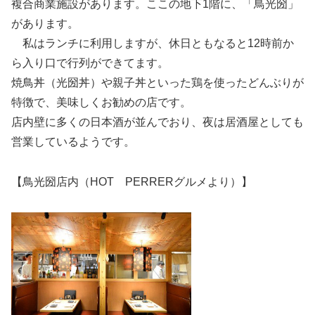
複合商業施設があります。ここの地下1階に、「鳥光圀」
があります。
私はランチに利用しますが、休日ともなると12時前か
ら入り口で行列ができてます。
焼鳥丼（光圀丼）や親子丼といった鶏を使ったどんぶりが
特徴で、美味しくお勧めの店です。
店内壁に多くの日本酒が並んでおり、夜は居酒屋としても
営業しているようです。
【鳥光圀店内（HOT PERRERグルメより）】