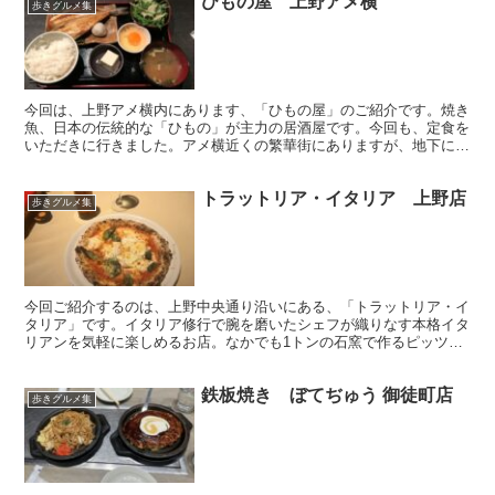
ひもの屋 上野アメ横
歩きグルメ集
今回は、上野アメ横内にあります、「ひもの屋」のご紹介です。焼き
魚、日本の伝統的な「ひもの」が主力の居酒屋です。今回も、定食を
いただきに行きました。アメ横近くの繁華街にありますが、地下にあ
り、喧騒感からは離れたこじんまりとした雰囲気のお店です...
トラットリア・イタリア 上野店
歩きグルメ集
今回ご紹介するのは、上野中央通り沿いにある、「トラットリア・イ
タリア」です。イタリア修行で腕を磨いたシェフが織りなす本格イタ
リアンを気軽に楽しめるお店。なかでも1トンの石窯で作るピッツァ
が絶品！（HPより）、オープンは2004年頃で、上野に...
鉄板焼き ぼてぢゅう 御徒町店
歩きグルメ集