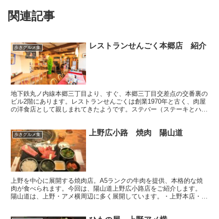
関連記事
レストランせんごく本郷店 紹介
歩きグルメ集
地下鉄丸ノ内線本郷三丁目より、すぐ、本郷三丁目交差点の交番裏の
ビル2階にあります。レストランせんごくは創業1970年と古く、肉屋
の洋食店として親しまれてきたようです。ステバー（ステーキとハン
バーグ）がヒット商品として、長きにわたり営業されて...
上野広小路 焼肉 陽山道
歩きグルメ集
上野を中心に展開する焼肉店。A5ランクの牛肉を提供、本格的な焼
肉が食べられます。今回は、陽山道上野広小路店をご紹介します。
陽山道は、上野・アメ横周辺に多く展開しています。・上野本店・上
野広小路店（今回ご紹介）・上野駅前店・パルコヤ上野店と...