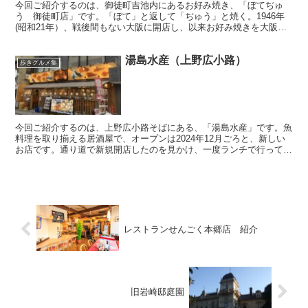
今回ご紹介するのは、御徒町吉池内にあるお好み焼き、「ぼてぢゅ
う 御徒町店」です。「ぼて」と返して「ぢゅう」と焼く。1946年
(昭和21年）、戦後間もない大阪に開店し、以来お好み焼きを大阪文
化の代名詞に押し上げ、いまや全国に展開しています。お...
湯島水産（上野広小路）
歩きグルメ集
今回ご紹介するのは、上野広小路そばにある、「湯島水産」です。魚
料理を取り揃える居酒屋で、オープンは2024年12月ごろと、新しい
お店です。通り道で新規開店したのを見かけ、一度ランチで行ってみ
たいと思い、今回、定食をいただいてきました。 地下...
レストランせんごく本郷店 紹介
旧岩崎邸庭園