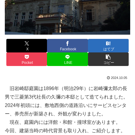
X
Facebook
はてブ
Pocket
LINE
コピー
2024.10.05
旧岩崎邸庭園は1896年（明治29年）に岩崎彌太郎の長
男で三菱第3代社長の久彌の本邸として造てられました。
2024年初頭には、敷地西側の道路沿いにサービスセンタ
ー、券売所が新築され、外観が変わりました。
現在、庭園内には洋館・和館・撞球室があります。
今回、建築当時の時代背景も取り入れ、ご紹介します。