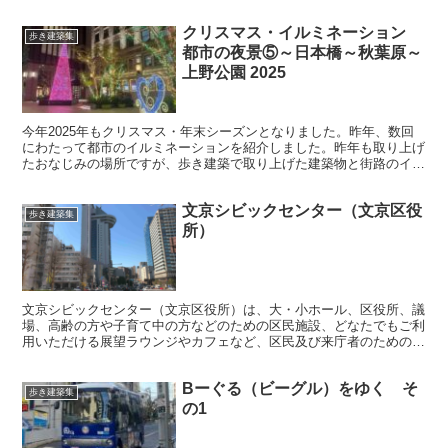
江戸、明治、大正時代から続く歴史・文化・自然を兼ね備...
クリスマス・イルミネーション
歩き建築集
都市の夜景⑤～日本橋～秋葉原～
上野公園 2025
今年2025年もクリスマス・年末シーズンとなりました。昨年、数回
にわたって都市のイルミネーションを紹介しました。昨年も取り上げ
たおなじみの場所ですが、歩き建築で取り上げた建築物と街路のイル
ミネーションがとてもきれいな時期ですので、今年も写真...
文京シビックセンター（文京区役
歩き建築集
所）
文京シビックセンター（文京区役所）は、大・小ホール、区役所、議
場、高齢の方や子育て中の方などのための区民施設、どなたでもご利
用いただける展望ラウンジやカフェなど、区民及び来庁者のための複
合施設です。 所在地：東京都文京区春日1-16-21 ...
Bーぐる（ビーグル）をゆく そ
歩き建築集
の1