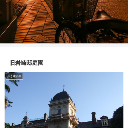
旧岩崎邸庭園
歩き建築集