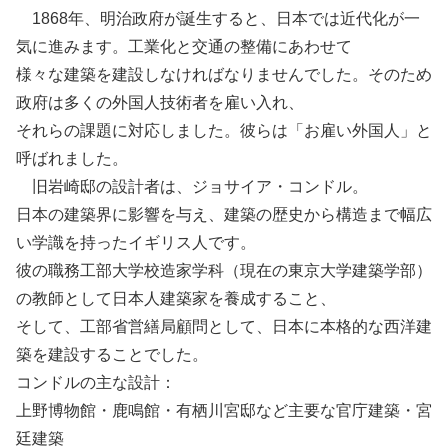
1868年、明治政府が誕生すると、日本では近代化が一
気に進みます。工業化と交通の整備にあわせて
様々な建築を建設しなければなりませんでした。そのため
政府は多くの外国人技術者を雇い入れ、
それらの課題に対応しました。彼らは「お雇い外国人」と
呼ばれました。
旧岩崎邸の設計者は、ジョサイア・コンドル。
日本の建築界に影響を与え、建築の歴史から構造まで幅広
い学識を持ったイギリス人です。
彼の職務工部大学校造家学科（現在の東京大学建築学部）
の教師として日本人建築家を養成すること、
そして、工部省営繕局顧問として、日本に本格的な西洋建
築を建設することでした。
コンドルの主な設計：
上野博物館・鹿鳴館・有栖川宮邸など主要な官庁建築・宮
廷建築