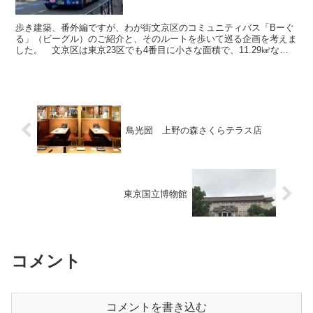
歩き建築、番外編ですが、わが街文京区のコミュニティバス「Bーぐ
る」（ビーグル）のご紹介と、そのルートを歩いて巡る企画を考えま
した。 文京区は東京23区でも4番目に小さな面積で、11.29㎢なの
だそうです。その狭い中でも、数々の歴史的建築物や...
鳥光圀 上野の森さくらテラス店
東京国立博物館
コメント
コメントを書き込む