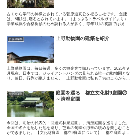
古くから学問の神様とされている菅原道真公を祀る古社です。 創建
は、5世紀に遡るとされています。（まっぷるトラベルガイドより）
学業成就や合格祈願のため訪れる人が多く、毎年1月の初詣では境内
の外にも多くの人で行列ができることもあります。写真は、...
上野動物園の建築を紹介
歩き建築集
上野動物園は、毎日毎週、多くの観光客で賑わっています。2025年9
月現在、日本では、ジャイアントパンダの見られる唯一の動物園とな
り、連日、行列が絶えません。 上野動物園は私も子供のころからよ
く訪れてますが、年々、動物の数が縮小していっている...
庭園を巡る 都立文化財9庭園②
歩き建築集
～清澄庭園
今回は、明治の代表的「回遊式林泉庭園」、清澄庭園を巡りました。
全国の名石を配した池を巡り、芭蕉の句碑や涼亭の眺めを楽しむこと
ができました。 【文化財庭園 都立9庭園について】 都立庭園は、